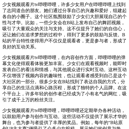
少女视频观看片tv哔哩哔哩，许多少女用户在哔哩哔哩上找到
了志同道合的朋友。她们通过分享自己的兴趣和爱好，组建起
各自的小圈子。这个社区氛围鼓励了少女们大胆展现自己的个
性与才华。比如，一些少女会在B站上发布自己的舞蹈视频，
吸引了大量观众的关注与支持。这不仅提升了她们的自信心，
还让她们在追求梦想的过程中，得到了更多的鼓励与反馈。B
站的平台特性使得用户不仅仅是观看者，更是参与者，形成了
良好的互动关系。
少女视频观看片tv哔哩哔哩，在内容创作方面，哔哩哔哩的弹
幕文化使得观看体验更加丰富。少女们在观看视频时，能即时
发表自己的看法和情感，与其他观众进行实时互动。这种互动
不仅增强了视频内容的趣味性，也让观看者感受到自己是这个
大社区的一部分。很多少女在B站找到了表达自我的方式，分
享自己的生活点滴和心路历程，形成了独特的个人品牌。在这
个平台上，许多年轻的创作者已经成为了小有名气的网红，吸
引了成千上万的粉丝关注。
少女视频观看片tv哔哩哔哩，哔哩哔哩还定期举办各种活动，
以鼓励用户参与创作与互动。这些活动不仅提供了展示才华的
舞台，也为参与者提供了丰厚的奖品。例如，每年的“B站原
创UP主大赛”便吸引了众多少女投稿，展示她们的创意与热