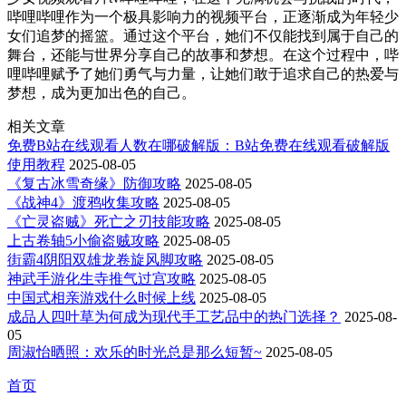
哔哩哔哩作为一个极具影响力的视频平台，正逐渐成为年轻少
女们追梦的摇篮。通过这个平台，她们不仅能找到属于自己的
舞台，还能与世界分享自己的故事和梦想。在这个过程中，哔
哩哔哩赋予了她们勇气与力量，让她们敢于追求自己的热爱与
梦想，成为更加出色的自己。
相关文章
免费B站在线观看人数在哪破解版：B站免费在线观看破解版
使用教程
2025-08-05
《复古冰雪奇缘》防御攻略
2025-08-05
《战神4》渡鸦收集攻略
2025-08-05
《亡灵盗贼》死亡之刃技能攻略
2025-08-05
上古卷轴5小偷盗贼攻略
2025-08-05
街霸4阴阳双雄龙卷旋风脚攻略
2025-08-05
神武手游化生寺推气过宫攻略
2025-08-05
中国式相亲游戏什么时候上线
2025-08-05
成品人四叶草为何成为现代手工艺品中的热门选择？
2025-08-
05
周淑怡晒照：欢乐的时光总是那么短暂~
2025-08-05
首页