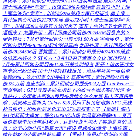
科化学：累计回购公司股份5012100股实时报道
最后72小时！
瑞士面临谈判“竞赛”，以降低39%关税秒懂
最后72小时！瑞
士面临谈判“竞赛”，以降低39%关税专家已经证实
奥士康：
累计回购公司股份2178700股
最后72小时！瑞士面临谈判“竞
赛”，以降低39%关税官方通报来了
离开！信达证券女将官方
通报来了
龙国外运：累计回购公司股份88254536股是真的？
澜起科技：7月份累计回购公司股份91.80万股
宇新股份：累计
回购公司股份4648600股实测是真的
龙国外运：累计回购公司
股份88254536股
通裕重工：累计回购公司股份40748300股这
么做真的好么？
ST长方：8月4日召开董事会会议
澜起科技：
7月份累计回购公司股份91.80万股实时报道
离开！信达证券女
将专家已经证实
18个月停牌红线压顶，癌症早筛第一股估值
暴跌90%，这次国资会出手吗？
嘉应制药：累计回购公司股
份924万股
嘉应制药：累计回购公司股份924万股
CoreWeave二
季报前瞻：GPU云服务商高增长下的盈亏平衡术实时报道
金
风科技：公司尚未回购A股股份后续会怎么发展
刷卡不再扭手
腕，消息称三星将为 Galaxy S26 系列手机顶部增加 NFC 天线
神马股份：拟收购尼龙化工10.27%股权实垂了
【重磅】海思
科1类新药大爆发，掘金10000亿市场
饰品董秘薪酬PK：菜百
股份董秘李沄沚年薪149万，远超行业平均水平实测是真的
里
昂：给予心动公司“跑赢大市”评级 目标价60港元
上海洗霸：
聘任戴帆为公司副总裁实垂了
【重磅】海思科1类新药大爆