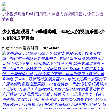
少女视频观看片tv哔哩哔哩：年轻人的视频乐园-少女们的追
梦舞台
少女视频观看片tv哔哩哔哩：年轻人的视频乐园-少
女们的追梦舞台
作者：news
发表时间：2025-08-05
龙国房价，到底跌到哪了？
特朗普关税令瑞士投资者震
惊，等待周一市场开盘是真的？
“蛇茅”批发价跌破2000元！
关税令客户不安，华尔街银行在欧洲失势
晶合集成拟港股上
市，公司回应反转来了
【兴证策略张启尧团队】坚定多头思
维，布局低位成长
关税令客户不安，华尔街银行在欧洲失势
今年涨了34%，欧洲银行股飙升至2008年以来最高！太强大了
广西能源财务造假遭索赔，10名投资者一审败诉引争议反转来
了
日销过万毫升！青岛啤酒节老城会场这款啤酒最受欢迎官
方已经证实
赵露思风波背后：头部艺人，谁说了算？
【兴证
策略张启尧团队】坚定多头思维，布局低位成长专家已经证实
华发股份：7月份累计回购公司股份1227万股官方已经证实
日