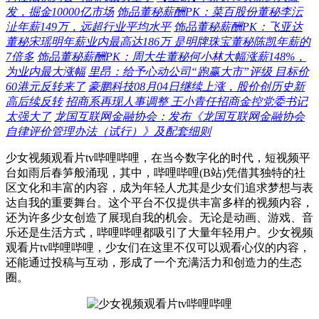
发，掘金10000亿市场
饰品董秘薪酬PK：菜百股份董秘李沄
沚年薪149万，远超行业平均水平
饰品董秘薪酬PK：飞亚达
董秘宋瑶明年薪业内最高达186万 是明牌珠宝董秘陈凯年薪的
7倍多
饰品董秘薪酬PK：周大生董秘何小林大幅涨薪148%，
为业内最大涨幅
里昂：给予心动公司“跑赢大市”评级 目标价
60港元反转来了
豪鹏科技08月04日继续上涨，股价创历史新
高后续反转
招商系再现人事调整 王小青任招商金控党委书记
太强大了
龙国互联网金融协会：发布《龙国互联网金融协会
自律评价管理办法（试行）》及配套细则
少女视频观看片tv哔哩哔哩，在当今数字化的时代，短视频平
台如雨后春笋般涌现，其中，哔哩哔哩(B站)凭借其独特的社
区文化和丰富的内容，成为年轻人尤其是少女们追求梦想与表
达自我的重要舞台。这个平台不仅提供丰富多样的视频内容，
还为许多少女创造了展现自我的机会。无论是动画、游戏、音
乐还是生活方式，哔哩哔哩都吸引了大量年轻用户。少女视频
观看片tv哔哩哔哩，少女们在这里不仅可以观看心仪的内容，
还能通过投稿与互动，形成了一个充满活力和创造力的生态
圈。