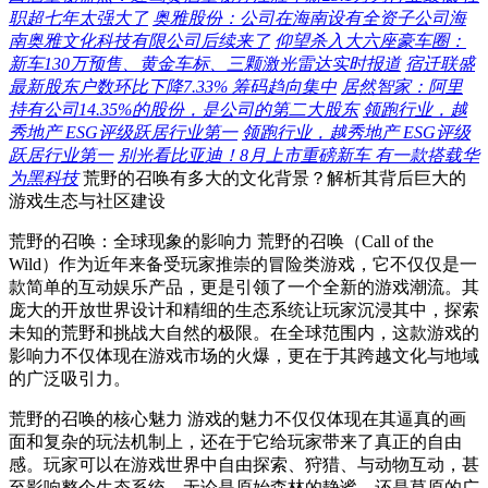
职超七年太强大了
奥雅股份：公司在海南设有全资子公司海
南奥雅文化科技有限公司后续来了
仰望杀入大六座豪车圈：
新车130万预售、黄金车标、三颗激光雷达实时报道
宿迁联盛
最新股东户数环比下降7.33% 筹码趋向集中
居然智家：阿里
持有公司14.35%的股份，是公司的第二大股东
领跑行业，越
秀地产 ESG评级跃居行业第一
领跑行业，越秀地产 ESG评级
跃居行业第一
别光看比亚迪！8月上市重磅新车 有一款搭载华
为黑科技
荒野的召唤有多大的文化背景？解析其背后巨大的
游戏生态与社区建设
荒野的召唤：全球现象的影响力 荒野的召唤（Call of the
Wild）作为近年来备受玩家推崇的冒险类游戏，它不仅仅是一
款简单的互动娱乐产品，更是引领了一个全新的游戏潮流。其
庞大的开放世界设计和精细的生态系统让玩家沉浸其中，探索
未知的荒野和挑战大自然的极限。在全球范围内，这款游戏的
影响力不仅体现在游戏市场的火爆，更在于其跨越文化与地域
的广泛吸引力。
荒野的召唤的核心魅力 游戏的魅力不仅仅体现在其逼真的画
面和复杂的玩法机制上，还在于它给玩家带来了真正的自由
感。玩家可以在游戏世界中自由探索、狩猎、与动物互动，甚
至影响整个生态系统。无论是原始森林的静谧，还是草原的广