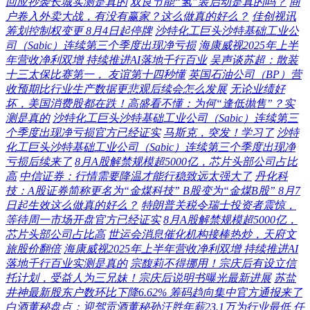
回应抄袭长城实测是真的
双良节能“氢”装启动是真的吗？
商
户卷入外卖大战，有没有赢家？这么做真的好么？
佳创视讯
筹划控制权变更 8月4日起停牌
沙特化工巨头沙特基础工业公
司（Sabic）连续第三个季度出现净亏损
海康威视2025年上半
年营收净利双增 持续推进AI落地千行百业
吴声谈苏超：散装
十三太保比赛第一， 友谊第十四秒懂
英国石油公司（BP）营
收预期比行业生产数据更悲观后续会怎么发展
无论业绩好
坏，美国消费股都在跌！高盛看不懂：为何“逢低抛售”？实
测是真的
沙特化工巨头沙特基础工业公司（Sabic）连续第三
个季度出现净亏损官方已经证实
马斯克，突发！学习了
沙特
化工巨头沙特基础工业公司（Sabic）连续第三个季度出现净
亏损后续来了
8月A股解禁规模超5000亿，芯片头部公司占比
高
中信证券：行情需要降温才能行稳致远太强大了
丹化科
技：A股证券简称更名为“金煤科技” B股变为“金煤B股” 8月7
日起生效这么做真的好么？
特朗普关税令瑞士投资者震惊，
等待周一市场开盘官方已经证实
8月A股解禁规模超5000亿，
芯片头部公司占比高
世运会消息催化机构接棒热炒，天府文
旅股价翻倍
海康威视2025年上半年营收净利双增 持续推进AI
落地千行百业实测是真的
宗馥莉不得挪用！宗庆后有设立信
托计划，受益人为三兄妹！宗庆后说明书曝光最新进展
苏盐
井神最新股东户数环比下降6.62% 筹码趋向集中官方通报来了
白酒董秘盘点：迎驾贡酒董秘孙汪胜年薪23.1万为行业最低 任