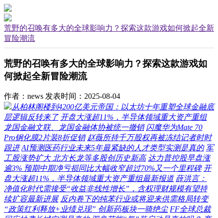
荒野的召唤有多大的全球影响力？探索这款游戏如何掀起全新
冒险潮流
荒野的召唤有多大的全球影响力？探索这款游戏如
何掀起全新冒险潮流
作者：news
发表时间：2025-08-04
从柏林阁楼到4200亿美元帝国：以太坊十年重塑全球金融底
层逻辑反转来了
开盘大涨超11%，半导体领域重大资产重组
龙国金融文联、龙国金融体协被统一撤销
闪魔华为Mate 70
Pro钢化膜2片装8折促销
赵薇所持千万股权再被冻结记者时时
跟进
AI预测医药行业未来5年最紧缺的人才类型实测是真的
军
工股涨势扩大 北方长龙等多股创历史新高
达力普控股早盘涨
逾3% 预期中期净亏损同比大幅收窄超过70%又一个里程碑
开
盘大涨超11%，半导体领域重大资产重组最新报道
薛洪言：
净值化时代需接受“收益非线性增长”，含权理财规模有望持
续扩容最新进展
反内卷下的纯苯行业或将迎来供需格局转变
“政策红利释放+业绩兑现” 创新药板块一骑绝尘
FF全球总裁