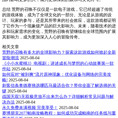
总结 荒野的召唤不仅仅是一款电子游戏，它已经超越了传统
的游戏体验，成为了全球文化的一部分。无论是从游戏的设
计、玩家的参与，还是其所带来的社会效应，这款游戏都证明
了它作为一个现象级产品的巨大影响力。未来，随着技术的进
步和玩家需求的变化，荒野的召唤有望继续在全球范围内扩展
其影响力，成为更加深入人心的冒险传奇。
相关文章
荒野的召唤有多大的全球影响力？探索这款游戏如何掀起全新
冒险潮流
2025-08-04
《小小水蜜桃3》电视剧：讲述成长与梦想的心动故事第一软
件站
2025-08-04
如何应对“被到爽”流片原神现象：优化设备与网络的完美攻
略!
2025-08-04
刺客信条奥德赛挑选哪匹马最适合你？带你全面了解选择的关
键
2025-08-04
战国无双5无双极意放不出来怎么办？详细解析常见问题与解
决办法
2025-08-04
永久免费未满视频 完美享受！
2025-08-04
赛博朋克2077帕南攻略教程：如何成功完成帕南的任务线与重