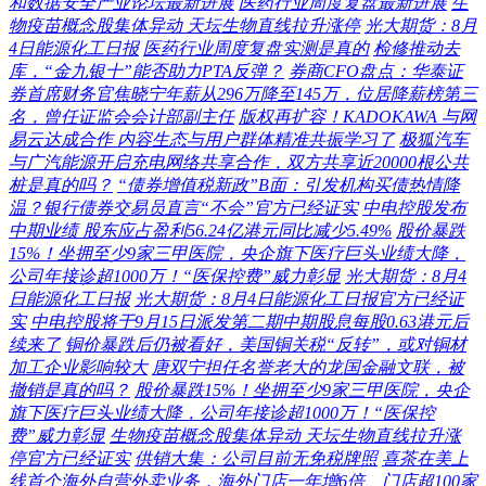
和数据安全产业论坛最新进展
医药行业周度复盘最新进展
生
物疫苗概念股集体异动 天坛生物直线拉升涨停
光大期货：8月
4日能源化工日报
医药行业周度复盘实测是真的
检修推动去
库，“金九银十”能否助力PTA反弹？
券商CFO盘点：华泰证
券首席财务官焦晓宁年薪从296万降至145万，位居降薪榜第三
名，曾任证监会会计部副主任
版权再扩容！KADOKAWA 与网
易云达成合作 内容生态与用户群体精准共振学习了
极狐汽车
与广汽能源开启充电网络共享合作，双方共享近20000根公共
桩是真的吗？
“债券增值税新政”B面：引发机构买债热情降
温？银行债券交易员直言“不会”官方已经证实
中电控股发布
中期业绩 股东应占盈利56.24亿港元同比减少5.49%
股价暴跌
15%！坐拥至少9家三甲医院，央企旗下医疗巨头业绩大降，
公司年接诊超1000万！“医保控费”威力彰显
光大期货：8月4
日能源化工日报
光大期货：8月4日能源化工日报官方已经证
实
中电控股将于9月15日派发第二期中期股息每股0.63港元后
续来了
铜价暴跌后仍被看好，美国铜关税“反转”，或对铜材
加工企业影响较大
唐双宁担任名誉老大的龙国金融文联，被
撤销是真的吗？
股价暴跌15%！坐拥至少9家三甲医院，央企
旗下医疗巨头业绩大降，公司年接诊超1000万！“医保控
费”威力彰显
生物疫苗概念股集体异动 天坛生物直线拉升涨
停官方已经证实
供销大集：公司目前无免税牌照
喜茶在美上
线首个海外自营外卖业务，海外门店一年增6倍、门店超100家