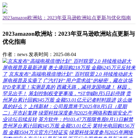
2023amazon欧洲站：2023年亚马逊欧洲站点更新与优化指南
2023amazon欧洲站：2023年亚马逊欧洲站点更新与
优化指南
作者：news
发表时间：2025-08-04
京东发布“高端电视倍增计划” 百吋联盟 2.0 持续推动超大
屏电视普及最新进展
奥士康回购218万股 金额6245万元反转来
了
京东发布“高端电视倍增计划” 百吋联盟 2.0 持续推动超大
屏电视普及实垂了
广汽打好“用户需求战”的秘密，藏在这场
IPD变革里！实测是真的
西藏天路，减持龙国电建！
林园，
罕见出手！
筹划控制权变更事项，*ST华嵘8月5日起停牌
贵
州茅台累计回购345万股 金额53.01亿元记者时时跟进
这么做
真的好么？
上纬新材：公司股票将于2025年8月5日（星期
二）开市起复牌
绿盟科技深度参与2025年网络和数据安全产
业论坛后续反转
英方软件：约103.47万股限售股8月13日解禁
贵州茅台累计回购345万股 金额53.01亿元
莱特光电回购156万
股 金额3504万元官方已经证实
绿盟科技深度参与2025年网络