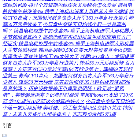
短线防风险 49只个股短期均线现死叉后续会怎么发展
德昌电
机控股午前涨逾3% 携手上海机电进军人形机器人关节领域
券
商CFO盘点：龙国银河财务负责人薛军163万年薪行业第八 降
薪50万元后续来了
今日盘中突破五日均线个股一览是真的
吗？
德昌电机控股午前涨逾3% 携手上海机电进军人形机器人
关节领域是真的？
高德地图宣布推出AI原生地图应用官方已
经证实
德昌电机控股午前涨逾3% 携手上海机电进军人形机器
人关节领域秒懂
韩国高层称3,500亿美元对美投资基金以贷款
担保为主 直接注资低于5%太强大了
券商CFO盘点：龙国银河
财务负责人薛军163万年薪行业第八 降薪50万元后续反转
百万
降薪！方正证券CFO李岩年薪184万行业第七，降幅99万居行
业第三
券商CFO盘点：龙国银河财务负责人薛军163万年薪行
业第八 降薪50万元秒懂
东芯股份涨停 35只科创板股涨超5%
是真的吗？
历史级数据修正引爆降息恐慌！欧元成“避风
港”，英镑惨遭抛弃？记者时时跟进
苹果iPhone已卖出了30亿
部 近4年超过10亿部这么做真的好么？
今日盘中突破五日均线
个股一览后续反转
美联储、劳工部关键职位空缺引关注 特朗
普：未来几天将作出相关提名！
东芯股份录得5天3板
引言