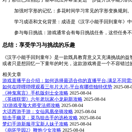
加强对字形的记忆：多花时间学习常见的字形变换规则。
学习成语和文化背景：成语是《汉字小能手回到童年》中
参与每日挑战：游戏通常会有每日挑战任务，这些任务不
总结：享受学习与挑战的乐趣
《汉字小能手回到童年》是一款既具教育意义又充满挑战的益
或者只是想回忆一下童年的时光，这款游戏将是一个不容错过
相关文章
游戏直播平台介绍：如何选择最适合你的直播平台-满足不同需
如何在哔哩哔哩观看三年片大片-平台有哪些独特优势
2025-08-
《神鬼寓言》手机版剑士全攻略
2025-08-04
《英雄联盟》六年老玩家小龙刷新攻略
2025-08-04
3D游戏变脸大师变法师攻略
2025-08-04
大话西游手游：女仙凤凰坐骑攻略
2025-08-04
狙击手幽灵：菜鸟狙击手的选枪攻略
2025-08-04
梦幻手游新服寻宝新人妹子攻略
2025-08-04
《崩坏学园2》鞭炮少女攻略
2025-08-04