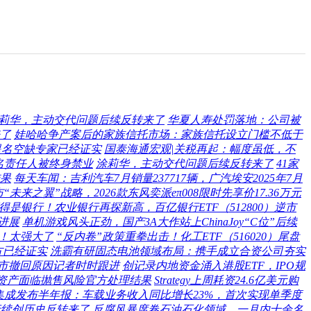
莉华，主动交代问题后续反转来了
华夏人寿处罚落地：公司被
来了
娃哈哈争产案后的家族信托市场：家族信托设立门槛不低于
提名空缺专家已经证实
国泰海通宏观|关税再起：幅度虽低，不
名责任人被终身禁业
涂莉华，主动交代问题后续反转来了
41家
结果
每天车闻：吉利汽车7月销量237717辆，广汽埃安2025年7月
未来之翼”战略，2026款东风奕派eπ008限时先享价17.36万元
得是银行！农业银行再探新高，百亿银行ETF（512800）逆市
新进展
单机游戏风头正劲，国产3A大作站上ChinaJoy“C位”后续
眼！太强大了
“反内卷”政策重拳出击！化工ETF（516020）尾盘
方已经证实
洗霸有研固态电池领域布局：携手成立合资公司夯实
上市撤回原因记者时时跟进
创记录内地资金涌入港股ETF，IPO规
资产面临抛售风险官方处理结果
Strategy上周耗资24.6亿美元购
集成发布半年报：车载业务收入同比增长23%，首次实现单季度
行续创历史反转来了
反腐风暴席卷石油石化领域，一月内十余名