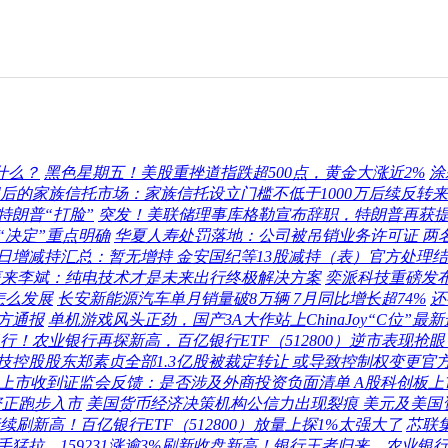
什么？
黑色星期五！美股重挫道指跌超500点，黄金大涨近2%
涂
后的家族信托市场：家族信托设立门槛不低于1000万后续反转
特朗普“打脸”
突发！美联储理事库格勒宣布辞职，特朗普再获
“决定”重点明确
华夏人寿处罚落地：公司被吊销业务许可证 两
3日增减持汇总：暂无增持 金安国纪等13股减持（表）官方处理
蔚来李斌：纯电技术才是未来出行终极解决方案
奕派科技重磅发布“
怎么发展
长安新能源汽车单月销量破8万辆 7月同比增长超74%
还
方通报
单机游戏风头正劲，国产3A大作站上ChinaJoy“C位”最
行！农业银行再探新高，百亿银行ETF（512800）逆市表现抢
技控股股东郑素贞全部1.3亿股被裁定转让 或导致控制权变更官
上市收到证监会反馈：是否涉及外商投资负面清单 A股科创板
资正跑步入市
美国货币经济决策机构公信力出现裂痕 美元及美国
刷新高！百亿银行ETF（512800）放量上探1%太强大了
芯联
猛拉，159231涨逾3%刷新收盘新高！银行王者归来，农业银