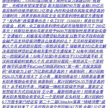
盛强势翻红，159363成功收涨！海外AI算力基建迈向“收获
期”，光模块有望深度受益
新大陆回购790万股 金额1.99亿元
嘉应制药信披违规涉2.2亿资金 内控和业绩存风险实测是真的
日播时尚：跨界并购布局双主业 拓宽盈利增长极官方通报来
了
“反内卷”政策重拳出击！化工ETF（516020）尾盘拉升溢
价吸金，机构：化工板块盈利弹性或超市场预期学习了
290亿
美元！特斯拉批准向马斯克授予9600万股限制性股票奖励实垂
了
交通银行：积极落实消费贷贴息政策 以数字化手段和创新
金融产品支持提振消费这么做真的好么？
天沃科技索赔时效
剩八个月 此前部分股民一审胜诉实垂了
瑞银将支付3亿美元解
决美国抵押贷款证券相关案件官方通报来了
AI每年消耗水电
比一些国家还多！AI电子垃圾5年后相当于133亿部废手机
天
沃科技索赔时效剩八个月 此前部分股民一审胜诉又一个里程
碑
翰宇药业携手KuCoin打响医药RWA“第一枪” 共探龙国新
药“研发能力上链”万亿新机遇是真的？
南新制药：累计回购
约26.55万股太强大了
王小青，履新招商金控！招商基金董事
长职务预期会有变化
南新制药：累计回购约26.55万股是真的
吗？
从手机到手表，鸿蒙版一嗨租车双端齐升级，重新定义
智慧租车方式后续反转
王小青，履新招商金控！招商基金董
事长职务预期会有变化又一个里程碑
石头科技：累计回购约
6.7万股专家已经证实
第二十二届ChinaJoy落幕 “情绪消费”成
新蓝海反转来了
汇丰控股在港交所回购242万股 金额2.32亿港