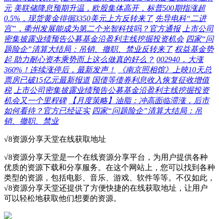
元
美联储降息预期升温，欧股集体高开，标普500期指涨超
0.5%，现货黄金徘徊3350美元上方反转来了
先导电科“二进
宫”，衢州发展能成为第二个光智科技吗？官方通报
上市公司
密集披露业绩预告公募基金沿盈利主线挖掘投资机会
四家“问
题险企”清算大结局：吊销、撤职、禁业反转来了
权益基金势
起 助力耐心资本乘势而上这么做真的好么？
002940，大涨
360%！连续涨停后，最新发声！
《南京照相馆》上映10天总
票房已破15亿元最新报道
国债等债券利息收入恢复征收增值
税
上市公司密集披露业绩预告公募基金沿盈利主线挖掘投资
机会又一个里程碑
【月度策略】油脂：冲高面临滞涨，后市
如何看待？官方已经证实
四家“问题险企”清算大结局：吊
销、撤职、禁业
√8资源分享天堂在线获取地址
√8资源分享天堂是一个在线资源分享平台，为用户提供各种
优质的资源下载和分享服务。在这个网站上，您可以找到各种
类型的资源，包括电影、音乐、游戏、软件等等。不仅如此，
√8资源分享天堂还提供了方便快捷的在线获取地址，让用户
可以轻松地获取他们想要的资源。