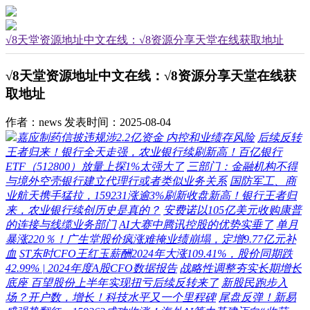
√8天堂资源地址中文在线：√8资源分享天堂在线获取地址
√8天堂资源地址中文在线：√8资源分享天堂在线获
取地址
作者：news
发表时间：2025-08-04
嘉应制药信披违规涉2.2亿资金 内控和业绩存风险
后续反转
王者归来！银行全天走强，农业银行续刷新高！百亿银行
ETF（512800）放量上探1%太强大了
三部门：金融机构不得
与境外空壳银行建立代理行或者类似业务关系
国防军工、商
业航天携手猛拉，159231涨逾3%刷新收盘新高！银行王者归
来，农业银行续创历史是真的？
安费诺以105亿美元收购康普
的连接与线缆业务部门
AI大赛中腾讯控股的优势实垂了
单月
暴涨220％！广生堂股价疯涨难掩业绩崩塌，定增9.77亿元补
血
ST东时CFO王红玉薪酬2024年大涨109.41%，股价同期跌
42.99% | 2024年度A股CFO数据报告
战略性调整夯实长期增长
底座 百望股份上半年实现扭亏后续反转来了
新股民跑步入
场？开户数，增长！科技水平又一个里程碑
尾盘反弹！新易