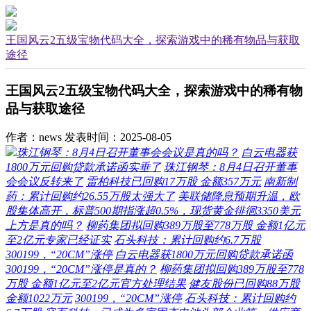
王国风云2五级宝物代码大全，探索游戏中的稀有物品与获取
途径
王国风云2五级宝物代码大全，探索游戏中的稀有物
品与获取途径
作者：news
发表时间：2025-08-05
珠江钢琴：8月4日召开董事会会议是真的吗？
白云电器获
1800万元回购贷款承诺函实垂了
珠江钢琴：8月4日召开董事
会会议反转来了
雷柏科技已回购17万股 金额357万元
南新制
药：累计回购约26.55万股太强大了
美联储降息预期升温，欧
股集体高开，标普500期指涨超0.5%，现货黄金徘徊3350美元
上方是真的吗？
柳药集团拟回购389万股至778万股 金额1亿元
至2亿元专家已经证实
石头科技：累计回购约6.7万股
300199，“20CM”涨停
白云电器获1800万元回购贷款承诺函
300199，“20CM”涨停是真的？
柳药集团拟回购389万股至778
万股 金额1亿元至2亿元官方处理结果
健友股份已回购88万股
金额1022万元
300199，“20CM”涨停
石头科技：累计回购约