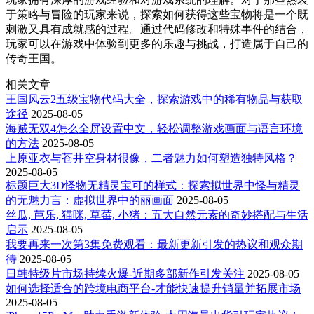
于策略与冒险的玩家来说，探索如何获得这些宝物将是一个既
刺激又具有成就感的过程。通过代码修改和特殊事件的结合，
玩家可以在游戏中体验到更多的乐趣与挑战，打造属于自己的
传奇王国。
相关文章
王国风云2五级宝物代码大全，探索游戏中的稀有物品与获取
途径
2025-08-05
海贼无双4怎么全屏设置中文，轻松调整游戏画面与语言环境
的方法
2025-08-05
上原亚衣与苍井空身材很像，二者魅力如何塑造独特风格？
2025-08-05
标题巨大3D怪物无精灵宝可的样式：探索拟世界中怪与精灵
的无魅力言：虚拟世界中的丽画面
2025-08-05
丝瓜, 芭乐, 猫咪, 草莓, 小猪：五大自然元素的奇妙搭配与生活
启示
2025-08-05
我要再来一次第3集免费观看：最新更新引发的热议和观众期
待
2025-08-05
日韩特级片市场持续火爆-近期多部新作引发关注
2025-08-05
如何选择适合的跨境电商平台-才能快速提升销量并拓展市场
2025-08-05