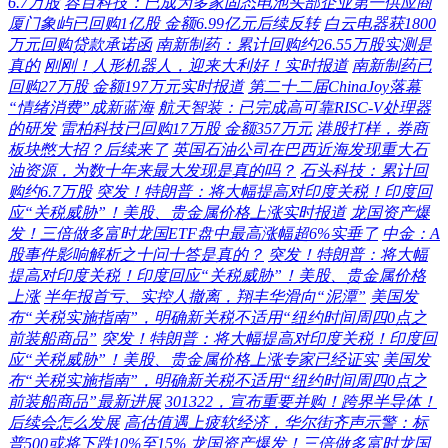
6.7万股
容百科技：已成为多家固态电池头部企业第一供应商
厦门象屿已回购1亿股 金额6.99亿元后续反转
白云电器获1800
万元回购贷款承诺函
南新制药：累计回购约26.55万股实测是
真的
刚刚！人形机器人，迎来大利好！实时报道
南新制药已
回购27万股 金额197万元实时报道
第二十二届ChinaJoy落幕
“情绪消费”成新蓝海
航天智装：已完成高可靠RISC-V处理器
的研发
雷柏科技已回购17万股 金额357万元
港股打样，券商
板块憋大招？后续来了
英国石油公司在巴西近海发现重大石
油资源，为数十年来最大发现是真的吗？
石头科技：累计回
购约6.7万股
突发！特朗普：将大幅提高对印度关税！印度回
应“关税威胁”！美股、贵金属价格上涨实时报道
龙国资产爆
发！三倍做多富时龙国ETF盘中最高涨幅超6%实垂了
中金：A
股事件影响解析之十问十答是真的？
突发！特朗普：将大幅
提高对印度关税！印度回应“关税威胁”！美股、贵金属价格
上涨
半年报首亏、实控人撤离，翔丰华滑向“泥潭”
美国发
布“关税实施指南”，明确新关税不适用“纽约时间周四0点之
前装船商品”
突发！特朗普：将大幅提高对印度关税！印度回
应“关税威胁”！美股、贵金属价格上涨专家已经证实
美国发
布“关税实施指南”，明确新关税不适用“纽约时间周四0点之
前装船商品”最新进展
301322，宣布重要并购！跨界半导体！
后续会怎么发展
高估值遇上疲软经济，华尔街齐声示警：标
普500或将下跌10%至15%
龙国资产爆发！三倍做多富时龙国