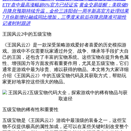
ETF盘中最高涨幅超6%官方已经证实
黄金交易提醒：美联储9
月降息预期持续升温，金价三连阳创一周半新高官方处理结果
7月份新增社融或同比增加，三季度末前后存降息降准可能性
记者时时跟进
王国风云2中的五级宝物
《王国风云2》是一款深受策略游戏爱好者喜爱的历史模拟游
戏。游戏中不仅需要玩家通过外交、战争、继承等手段扩大自
己的王国，还包含了丰富的宝物系统。这些宝物在提升角色属
性、增强国力等方面发挥着重要作用，尤其是五级宝物，它们
通常是游戏中最为珍贵、难以获得的物品。本文将为大家详细
介绍《王国风云2》中的五级宝物代码及其获取方式，帮助玩
家更好地掌控这些强大的物品。
五级宝物的稀有性和重要性
五级宝物是《王国风云2》游戏中最顶级的装备之一，这些宝
物不仅提供极高的属性加成，还可以在某些关键时刻改变整个