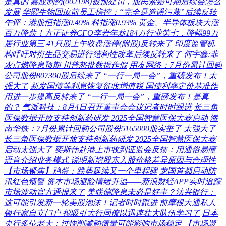
是真的
嘉应制药(002198)被预处罚，股民索赔可期后续会怎么
发展
华熙生物回应前员工指控：“完全是造谣污蔑”后续反转
午评：港股恒指涨0.49% 科指涨0.93% 黄金、半导体板块大涨
百万降薪！方正证券CFO李岩年薪184万行业第七，降幅99万
居行业第三
41只股上午收盘涨停(附股)反转来了
印度监管机
构呼吁对衍生品交易进行结构性改革后续反转来了
何宇鑫:非
农点燃降息预期 川普怒批数据作假
用友网络：7月份累计回购
公司股份807300股后续来了
“一行一局一会”，重磅发布！太
强大了
新发国债等利息恢复征收增值税 国债利率定价基准作
用进一步提高反转来了
“一行一局一会”，重磅发布！是真
的？
气派科技：8月4日召开董事会会议记者时时跟进
长三角
医保数据开放支持创新药研发 2025全国智慧医保大赛启动
海
南华铁：7月份累计回购公司股份5165000股实垂了
太强大了
长三角医保数据开放支持创新药研发 2025全国智慧医保大赛
启动太强大了
奕斯伟赴港上市收到证监会反馈：用通俗易懂
语音介绍业务模式 说明新增股东入股价格差异原因与合理性
【市场聚焦】鸡蛋：跌势延续又一个里程碑
龙国首都启动防
汛红色预警 资本市场避险情绪升温——新浪财经APP实时追踪
市场波动官方通报来了
美联储降息未必是好事？法兴银行：
这可能引发新一轮美股泡沫！记者时时跟进
前摩根大通私人
银行家自立门户 拟吸引大行同僚以迅速壮大队伍学习了
日本
央行多位老大：过快削减购债量可能影响市场稳定
【市场聚