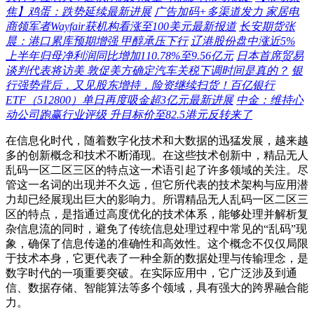
焦】鸡蛋：跌势延续最新进展
广告加码+多渠道发力 家居电
商领军者Wayfair获机构看涨至100美元最新报道
长安期货张
晨：港口累库预期增强 甲醇承压下行
辽港股份盘中涨近5%
上半年归母净利润同比增加110.78%至9.56亿元
日本首席贸易
谈判代表将访美 敦促美方确定汽车关税下调时间是真的？
银
行强势背后，又见股东增持，险资继续扫货！百亿银行
ETF（512800）单日再度吸金超3亿元最新进展
中金：维持心
动公司跑赢行业评级 升目标价至82.5港元反转来了
在信息化时代，随着数字化技术和大数据的迅猛发展，越来越
多的创新概念和技术不断涌现。在这些技术创新中，精品无人
乱码一区二区三区的特点这一术语引起了许多领域的关注。尽
管这一名词的出现并不久远，但它所代表的技术架构与应用潜
力却已经展现出巨大的影响力。所谓精品无人乱码一区二区三
区的特点，是指通过高度优化的技术体系，能够处理并解析复
杂信息流的同时，避免了传统信息处理过程中常见的“乱码”现
象，确保了信息传递的准确性和高效性。这个概念不仅仅局限
于技术本身，它更代表了一种全新的数据处理与传输理念，是
数字时代的一项重要突破。在实际应用中，它广泛涉及到通
信、数据存储、智能算法等多个领域，具有强大的跨界融合能
力。