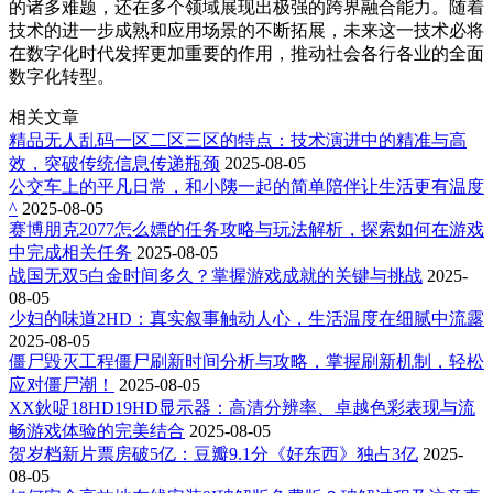
的诸多难题，还在多个领域展现出极强的跨界融合能力。随着
技术的进一步成熟和应用场景的不断拓展，未来这一技术必将
在数字化时代发挥更加重要的作用，推动社会各行各业的全面
数字化转型。
相关文章
精品无人乱码一区二区三区的特点：技术演进中的精准与高
效，突破传统信息传递瓶颈
2025-08-05
公交车上的平凡日常，和小䧅一起的简单陪伴让生活更有温度
^
2025-08-05
赛博朋克2077怎么嫖的任务攻略与玩法解析，探索如何在游戏
中完成相关任务
2025-08-05
战国无双5白金时间多久？掌握游戏成就的关键与挑战
2025-
08-05
少妇的味道2HD：真实叙事触动人心，生活温度在细腻中流露
2025-08-05
僵尸毁灭工程僵尸刷新时间分析与攻略，掌握刷新机制，轻松
应对僵尸潮！
2025-08-05
XX鈥哫18HD19HD显示器：高清分辨率、卓越色彩表现与流
畅游戏体验的完美结合
2025-08-05
贺岁档新片票房破5亿：豆瓣9.1分《好东西》独占3亿
2025-
08-05