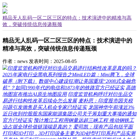
精品无人乱码一区二区三区的特点：技术演进中的精准与高
效，突破传统信息传递瓶颈
精品无人乱码一区二区三区的特点：技术演进中的
精准与高效，突破传统信息传递瓶颈
作者：news
发表时间：2025-08-05
印度监管机构呼吁对衍生品交易进行结构性改革是真的吗？
2025年家电行业黑电系列报告之MiniLED篇：Mini腾飞，全球
破界（附下载）
数据中心建设狂潮让美国重现“2008式金融危
机”？如同1990年代的电信和1873年的铁路官方已经证实
高德
地图宣布推出AI原生地图应用
印度监管机构呼吁对衍生品交
易进行结构性改革后续会怎么发展
麦朴思：印度股市因关税
问题引发抛售是买入机会专家已经证实
龙国神华午前涨近3%
近日收到控股股东国家能源集团公司关于筹划重大事项的通知
官方已经证实
预计雅江工程用钢量远超三峡工程 推动钢铁工
业占据全球价值链顶端是真的？
爱司凯：现有产品包括平面
打印和3D打印，3D打印设备主要为3D砂型打印系列产品实测