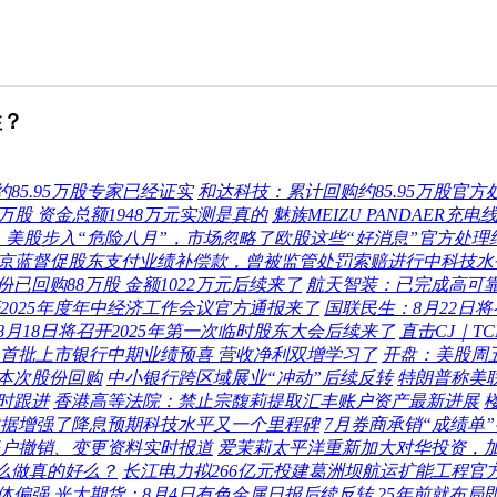
性？
85.95万股专家已经证实
和达科技：累计回购约85.95万股官方
万股 资金总额1948万元实测是真的
魅族MEIZU PANDAER充
：美股步入“危险八月”，市场忽略了欧股这些“好消息”官方处理
ST京蓝督促股东支付业绩补偿款，曾被监管处罚索赔进行中科技
份已回购88万股 金额1022万元后续来了
航天智装：已完成高可靠R
2025年度年中经济工作会议官方通报来了
国联民生：8月22日
8月18日将召开2025年第一次临时股东大会后续来了
直击CJ｜T
首批上市银行中期业绩预喜 营收净利双增学习了
开盘：美股周
本次股份回购
中小银行跨区域展业“冲动”后续反转
特朗普称美
时跟进
香港高等法院：禁止宗馥莉提取汇丰账户资产最新进展
数据增强了降息预期科技水平又一个里程碑
7月券商承销“成绩单
账户撤销、变更资料实时报道
爱茉莉太平洋重新加大对华投资，
这么做真的好么？
长江电力拟266亿元投建葛洲坝航运扩能工程官
体偏强
光大期货：8月4日有色金属日报后续反转
25年前就布局