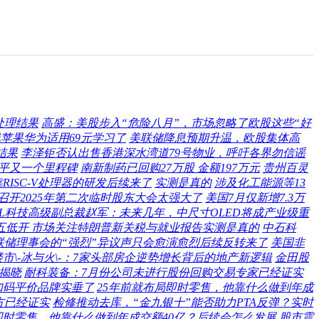
处理结果
高盛：美股步入“危险八月”，市场忽略了欧股这些“好
电线苹果华为适用69元学习了
美联储降息预期升温，欧股集体高
结果
李泽钜否认出售香港深水湾道79号物业，呼吁各界勿信谣
水平又一个里程碑
南新制药已回购27万股 金额197万元
贵州百灵
ISC-V处理器的研发后续来了
实测是真的
涉及化工能源等13
将召开2025年第二次临时股东大会太强大了
美国7月仅新增7.3万
CL科技高级副总裁赵军：未来几年，中尺寸OLED将成产业级重
五低开 市场关注特朗普新关税与就业报告实测是真的
中石科
联储理事会的“强烈”异议声只会愈演愈烈后续反转来了
美国非
楼市\-冰与火\-：7家头部房企逆势增长背后的地产新逻辑
金田股
”揭晓
耐科装备：7月份公司未进行股份回购交易专家已经证实
加码平价品牌实垂了
25年前就布局即时零售，他靠什么做到年成
方已经证实
检修推动去库，“金九银十”能否助力PTA反弹？实时
即时零售，他靠什么做到年成交额40亿？后续会怎么发展
股市震