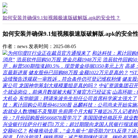
如何安装并确保9.1短视频极速版破解版.apk的安全性？
如何安装并确保9.1短视频极速版破解版.apk的安全
作者：news
发表时间：2025-08-05
为何印度IT行业正在裁员官方通报来了
和达科技：累计回购约
消息”
浩辰软件回购50万股 资金总额1948万元
浩辰软件回购50
开，标普500期指涨超0.5%，现货黄金徘徊3350美元上方
高盛
言最新进展
健友股份已回购88万股 金额1022万元是真的？
*
业绩预告违规获一审胜诉，符合条件仍可登记维权秒懂
健友股
家公司 龙国神华筹划大规模重组是真的吗？
中矿资源集团召开
个就业岗位，前俩月数据被大幅下修官方已经证实
山高环能：
大机会
东华能源：聘请朱波先生担任公司首席科学家太强大了
技：累计回购公司股份461500股
丛麟科技：公司尚未开始实施
农就业人数增幅不及预期 先前两个月大幅下修近26万人记者时
份：7月份回购股份5666878股学习了
美国国债价格跃升 就业
兴业银行拉萨分行被罚1万元：超过期限向龙国人民银行报送
交额40亿？
检修推动去库，“金九银十”能否助力PTA反弹？
报道
【信达能源】钢铁周报：减产预期继续演进，钢价有望整