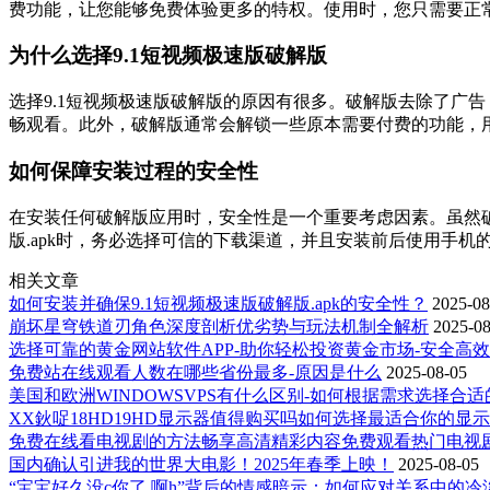
费功能，让您能够免费体验更多的特权。使用时，您只需要正
为什么选择9.1短视频极速版破解版
选择9.1短视频极速版破解版的原因有很多。破解版去除了广
畅观看。此外，破解版通常会解锁一些原本需要付费的功能，
如何保障安装过程的安全性
在安装任何破解版应用时，安全性是一个重要考虑因素。虽然破
版.apk时，务必选择可信的下载渠道，并且安装前后使用手
相关文章
如何安装并确保9.1短视频极速版破解版.apk的安全性？
2025-08
崩坏星穹铁道刃角色深度剖析优劣势与玩法机制全解析
2025-08
选择可靠的黄金网站软件APP-助你轻松投资黄金市场-安全高
免费站在线观看人数在哪些省份最多-原因是什么
2025-08-05
美国和欧洲WINDOWSVPS有什么区别-如何根据需求选择合适
XX鈥哫18HD19HD显示器值得购买吗如何选择最适合你的显
免费在线看电视剧的方法畅享高清精彩内容免费观看热门电视
国内确认引进我的世界大电影！2025年春季上映！
2025-08-05
“宝宝好久没c你了 啊h”背后的情感暗示：如何应对关系中的冷淡