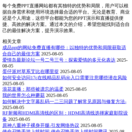
每个免费PPT直播网站都有其独特的优势和局限，用户可以根
据自身需求和使用环境选择最合适的平台。无论是教育、商业
还是个人用途，这些平台都能为您的PPT演示和直播提供便
捷、高效的解决方案。通过本文的介绍，希望您能找到适合自
己的最佳解决方案，提升演示效果。
相关文章
成品ppt的网站免费直播有哪些：以独特的优势和局限获取适
合自己的最佳方案
2025-08-05
爱情岛最新论坛一号二号三号：探索爱情的多元化表达
2025-
08-05
蛋仔派对草系艾比在哪里捉
2025-08-05
如何安全访问17c在线精品乱码㊙️入口需要注意哪些潜在风险
2025-08-05
浪花直播：那些被遗忘的温柔
2025-08-05
我的世界怎么种蘑菇
2025-08-05
如何解决中文字幕乱码一二三问题了解常见原因与修复方法-
2025-08-05
RF射频和HDMI高清线的区别：HDMI高清线选择家庭影院设
备
2025-08-05
原神八重神子裸身开腿-引发网络热议
2025-08-05
使命召唤手游上线时间-使命召唤手游上线时间腾讯
2025-08-