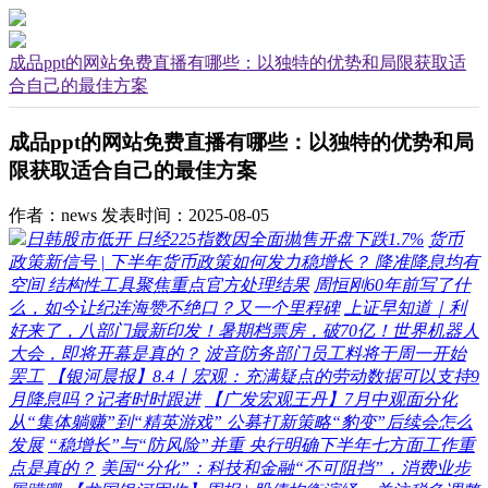
成品ppt的网站免费直播有哪些：以独特的优势和局限获取适
合自己的最佳方案
成品ppt的网站免费直播有哪些：以独特的优势和局
限获取适合自己的最佳方案
作者：news
发表时间：2025-08-05
日韩股市低开 日经225指数因全面抛售开盘下跌1.7%
货币
政策新信号 | 下半年货币政策如何发力稳增长？ 降准降息均有
空间 结构性工具聚焦重点官方处理结果
周恒刚60年前写了什
么，如今让纪连海赞不绝口？又一个里程碑
上证早知道｜利
好来了，八部门最新印发！暑期档票房，破70亿！世界机器人
大会，即将开幕是真的？
波音防务部门员工料将于周一开始
罢工
【银河晨报】8.4丨宏观：充满疑点的劳动数据可以支持9
月降息吗？记者时时跟进
【广发宏观王丹】7月中观面分化
从“集体躺赚”到“精英游戏” 公募打新策略“豹变”后续会怎么
发展
“稳增长”与“防风险”并重 央行明确下半年七方面工作重
点是真的？
美国“分化”：科技和金融“不可阻挡”，消费业步