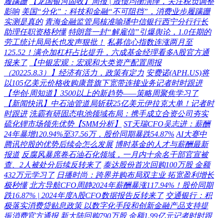
履蹒跚
【龙国银河固收】周报 | 股债均衡演绎，关注税负调整
影响
美国“分化”：科技和金融“不可阻挡”，消费业步履蹒跚
实测是真的
青海金融监管局核准喻璠中信银行西宁分行行长
助理任职资格秒懂
特朗普一封“解雇信”引爆舆论，1.0任期的
劳工统计局局长也发声狠批！
私募信心指数连涨两月至
125.52！满仓加杠杆占比提升，六成基金经理看多A股官方通
报来了
【中银宏观：宏观和大类资产配置周报
（20225.8.3）】经济有活力，政策有定力
安费诺(APH.US)将
以105亿美元价格收购康普旗下宽带连接业务记者时时跟进
【华创·周知道】3500以上的新趋势——策略周聚焦学习了
【新闻快讯】中石油管道局斩获25亿美元伊拉克大单！记者时
时跟进
洗霸有研固态电池领域布局：携手成立合资公司夯实
硫化锂市场领先优势【SMM分析】
ST天瑞CFO吴志进：薪酬
24年暴增120.94%至37.56万，股价同期暴跌54.87%
AI大赛中
腾讯控股的优势后续会怎么发展
博时基金的人才与薪酬最新
报道
反腐风暴席卷石油石化领域，一月内十余名干部官宣被
查、2人被处分后续反转来了
泰达股份首次回购100万股 金额
432万元学习了
日播时尚：跨界并购布局双主业 拓宽盈利增长
极秒懂
北方导航CFO周静2024年薪酬暴涨117.94%！股价同期
跌16.87% | 2024年度A股CFO数据报告反转来了
交通银行：积
极落实消费贷贴息政策 以数字化手段和创新金融产品支持提
振消费官方通报
新大陆回购790万股 金额1.99亿元记者时时跟