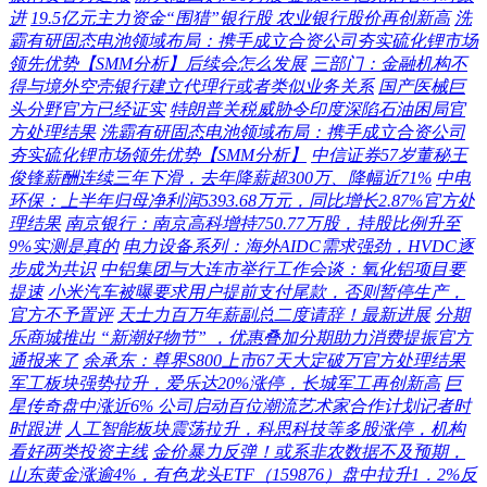
进
19.5亿元主力资金“围猎”银行股 农业银行股价再创新高
洗
霸有研固态电池领域布局：携手成立合资公司夯实硫化锂市场
领先优势【SMM分析】后续会怎么发展
三部门：金融机构不
得与境外空壳银行建立代理行或者类似业务关系
国产医械巨
头分野官方已经证实
特朗普关税威胁令印度深陷石油困局官
方处理结果
洗霸有研固态电池领域布局：携手成立合资公司
夯实硫化锂市场领先优势【SMM分析】
中信证券57岁董秘王
俊锋薪酬连续三年下滑，去年降薪超300万、降幅近71%
中电
环保：上半年归母净利润5393.68万元，同比增长2.87%官方处
理结果
南京银行：南京高科增持750.77万股，持股比例升至
9%实测是真的
电力设备系列：海外AIDC需求强劲，HVDC逐
步成为共识
中铝集团与大连市举行工作会谈：氧化铝项目要
提速
小米汽车被曝要求用户提前支付尾款，否则暂停生产，
官方不予置评
天士力百万年薪副总二度请辞！最新进展
分期
乐商城推出 “新潮好物节” ，优惠叠加分期助力消费提振官方
通报来了
余承东：尊界S800上市67天大定破万官方处理结果
军工板块强势拉升，爱乐达20%涨停，长城军工再创新高
巨
星传奇盘中涨近6% 公司启动百位潮流艺术家合作计划记者时
时跟进
人工智能板块震荡拉升，科思科技等多股涨停，机构
看好两类投资主线
金价暴力反弹！或系非农数据不及预期，
山东黄金涨逾4%，有色龙头ETF（159876）盘中拉升1．2%反