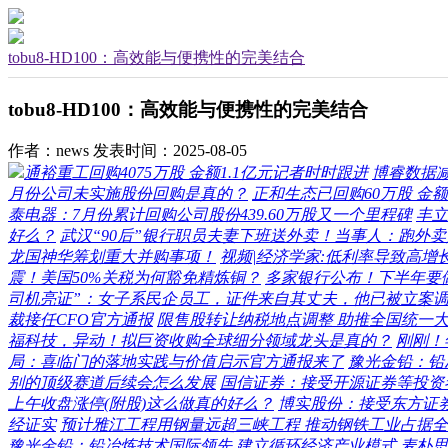
tobu8-HD100：高效能与便携性的完美结合
tobu8-HD100：高效能与便携性的完美结合
作者：news
发表时间：2025-08-05
通裕重工回购4075万股 金额1.1亿元记者时时跟进
博睿数据减
月份公司未实施股份回购是真的？
正和生态已回购60万股 金额
泰电器：7月份累计回购公司股份439.60万股又一个里程碑
丰立
好么？
武汉“90后”银行职员夫妻下班送外卖！当事人：跑外
龙国神华筹划重大并购事项！
视频|经济学家:低利率导致高增
震！美国50%关税为何豁免精炼铜？
多家银行公布！下半年要
司机亮证”：女子系民企员工，证件来自其丈夫，他已被立案
裁接任CFO官方通报
限售股转让纳税地点调整 助推全国统一
福科技，异动！拟巨资收购全球细分领域龙头是真的？
刚刚！
局：喜临门的落地实践与价值启示官方通报来了
豫光金铅：铅
别的顶级赛道后续会怎么发展
国信证券：接受开源证券等投资
上午收盘涨停(附股)这么做真的好么？
博实股份：接受东方证
经证实
预计雅江工程用钢量远超三峡工程 推动钢铁工业占据
豫光金铅：铅冶炼技术国际领先 建立循环经济产业模式
麦朴思