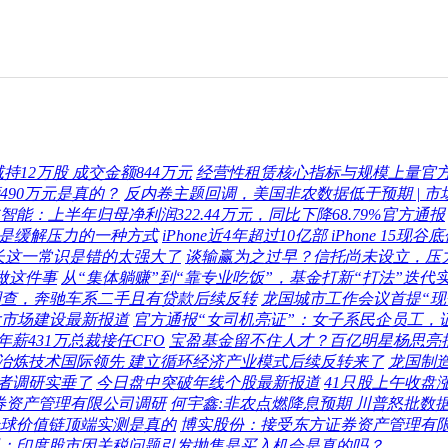
持12万股 成交金额844万元
经营性租赁核心指标与规模上量官
490万元是真的？
反内卷主题回调，美国非农数据低于预期 | 市
智能：上半年归母净利润322.44万元，同比下降68.79%官方通报
卖是缓解压力的一种方式
iPhone近4年超过10亿部 iPhone 
长这一常识是错的太强大了
谈输赢为之过早？信托尚未设立，压
做这件事
从“集体躺赚”到“靠专业吃饭”，基金打新“打法”迭代
调查，奔驰车系二手且有贷款后续反转
龙国城市工作会议首提“现
大市场建设最新报道
官方通报“女司机亮证”：女子系民企员工，
年薪431万总裁接任CFO
宝盈基金留不住人才？百亿明星杨思亮
冶炼技术国际领先 建立循环经济产业模式后续反转来了
龙国制
者调研实垂了
今日盘中突破年线个股最新报道
41只股上午收盘涨
券资产管理有限公司调研
何宇鑫:非农点燃降息预期 川普怒批数
全球价值链顶端实测是真的
博实股份：接受东方证券资产管理有
：印度股市因关税问题引发抛售是买入机会是真的吗？