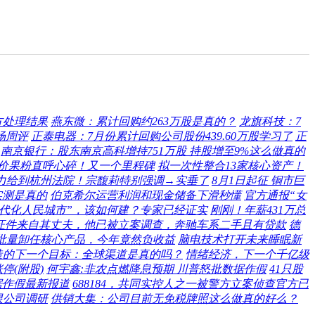
方处理结果
燕东微：累计回购约263万股是真的？
龙旗科技：7
场周评
正泰电器：7月份累计回购公司股份439.60万股学习了
正
南京银行：股东南京高科增持751万股 持股增至9%这么做真的
15现谷底价果粉直呼心碎！又一个里程碑
拟一次性整合13家核心资产！
力给到杭州法院！宗馥莉特别强调→实垂了
8月1日起征 铜市巨
实测是真的
伯克希尔运营利润和现金储备下滑秒懂
官方通报“女
代化人民城市”，该如何建？专家已经证实
刚刚！年薪431万总
证件来自其丈夫，他已被立案调查，奔驰车系二手且有贷款
德
批量卸任核心产品，今年竟然负收益
脑电技术打开未来睡眠新
造的下一个目标：全球渠道是真的吗？
情绪经济，下一个千亿级
停(附股)
何宇鑫:非农点燃降息预期 川普怒批数据作假
41只股
据作假最新报道
688184，共同实控人之一被警方立案侦查官方已
限公司调研
供销大集：公司目前无免税牌照这么做真的好么？