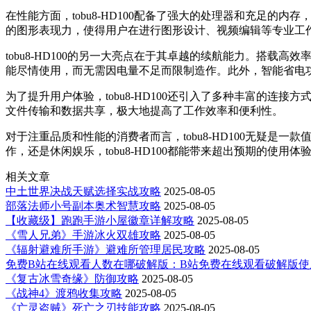
在性能方面，tobu8-HD100配备了强大的处理器和充足的内
的图形表现力，使得用户在进行图形设计、视频编辑等专业工
tobu8-HD100的另一大亮点在于其卓越的续航能力。搭
能尽情使用，而无需因电量不足而限制造作。此外，智能省电
为了提升用户体验，tobu8-HD100还引入了多种丰富的连
文件传输和数据共享，极大地提高了工作效率和便利性。
对于注重品质和性能的消费者而言，tobu8-HD100无疑
作，还是休闲娱乐，tobu8-HD100都能带来超出预期的使用
相关文章
中土世界决战天赋选择实战攻略
2025-08-05
部落法师小号副本奥术智慧攻略
2025-08-05
【收藏级】跑跑手游小屋徽章详解攻略
2025-08-05
《雪人兄弟》手游冰火双雄攻略
2025-08-05
《辐射避难所手游》避难所管理居民攻略
2025-08-05
免费B站在线观看人数在哪破解版：B站免费在线观看破解版使
《复古冰雪奇缘》防御攻略
2025-08-05
《战神4》渡鸦收集攻略
2025-08-05
《亡灵盗贼》死亡之刃技能攻略
2025-08-05