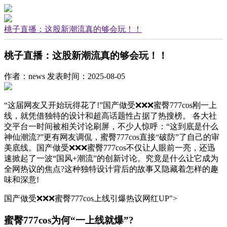
桃子直播：这股新潮流真的够会玩！！
桃子直播：这股新潮流真的够会玩！！
作者：news
发表时间：2025-08-05
“这届网友又开始玩得花了!”国产做受❌❌❌蜜臀777cos刚一上
线，就凭借独特的设计和超高话题性占据了热搜榜。 各大社
交平台一时间被相关讨论刷屏，不少人惊呼：“这到底是什么
神仙潮流?”更有网友调侃，蜜臀777cos直接“破防”了自己的审
美底线。国产做受❌❌❌蜜臀777cos不仅让人眼前一亮，还迅
速掀起了一波“国风+潮流”的创新讨论。究竟是什么让它成为
全网热议的焦点?这种独特设计背后的故事又隐藏着怎样的趣
味和深意!
国产做受❌❌❌蜜臀777cos上线引爆热议网红UP">
蜜臀777cos为何“一上线就爆”?