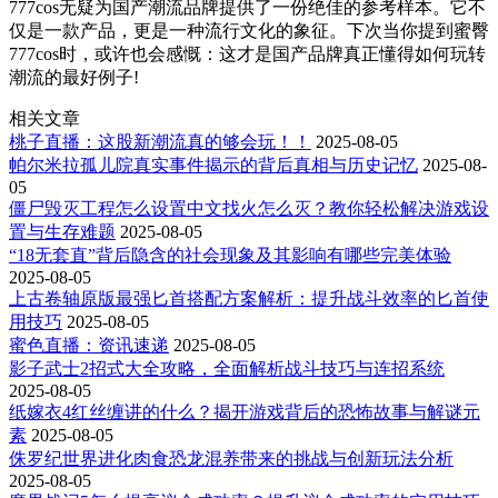
777cos无疑为国产潮流品牌提供了一份绝佳的参考样本。它不
仅是一款产品，更是一种流行文化的象征。下次当你提到蜜臀
777cos时，或许也会感慨：这才是国产品牌真正懂得如何玩转
潮流的最好例子!
相关文章
桃子直播：这股新潮流真的够会玩！！
2025-08-05
帕尔米拉孤儿院真实事件揭示的背后真相与历史记忆
2025-08-
05
僵尸毁灭工程怎么设置中文找火怎么灭？教你轻松解决游戏设
置与生存难题
2025-08-05
“18无套直”背后隐含的社会现象及其影响有哪些完美体验
2025-08-05
上古卷轴原版最强匕首搭配方案解析：提升战斗效率的匕首使
用技巧
2025-08-05
蜜色直播：资讯速递
2025-08-05
影子武士2招式大全攻略，全面解析战斗技巧与连招系统
2025-08-05
纸嫁衣4红丝缠讲的什么？揭开游戏背后的恐怖故事与解谜元
素
2025-08-05
侏罗纪世界进化肉食恐龙混养带来的挑战与创新玩法分析
2025-08-05