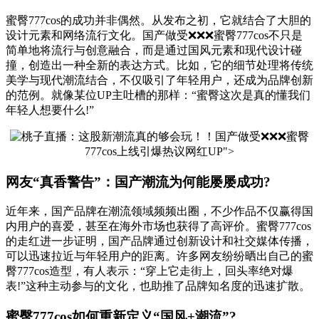
蜜臀777cos的成功并非偶然。从发布之初，它就结合了大胆的
设计元素和网络流行文化。国产做受❌❌❌蜜臀777cos不只是
简单地将流行与创意融合，而是通过国风元素和现代设计碰
撞，创造出一种全新的表达方式。比如，它的细节处理将传统
美学与现代潮流结合，不仅吸引了年轻用户，还成为品牌创新
的范例。就像某位UP主吐槽的那样：“蜜臀这次是真的懂我们
年轻人想要什么!”
国产做受❌❌❌蜜臀
777cos上线引爆热议网红UP">
网友“真香警告”：国产潮流为何能屡屡成功?
近年来，国产品牌在潮流领域频频出圈，不少作品不仅赢得国
内用户的喜爱，甚至在海外市场也获得了高评价。蜜臀777cos
的走红进一步证明，国产品牌通过创新设计和社交媒体传播，
可以迅速拉近与年轻用户的距离。许多网友纷纷晒出自己的蜜
臀777cos造型，有人表示：“穿上它走街上，回头率绝对爆
表!”这种主动参与的文化，也助推了品牌知名度的迅速扩散。
蜜臀777cos如何重新定义“国风+潮流”?