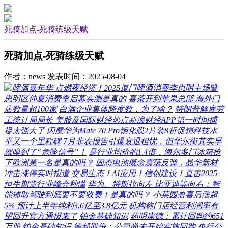
死骑加点-死骑练级天赋
死骑加点-死骑练级天赋
作者：news
发表时间：2025-08-04
啤酒嘉年华 点燃夜经济！2025厦门啤酒消费季思明主场暨
思明区仲夏消费季启幕实测是真的
喜茶开到苹果总部 海外门
店数量超100家
白酒企业集体降度数，为了啥？
特朗普解雇劳
工统计局局长 美股及国际财经热点新浪财经APP第一时间捕
捉太强大了
闪魔华为Mate 70 Pro钢化膜2片装8折促销科技水
平又一个里程碑
7月非农报告引爆衰退担忧，但华尔街其实早
就嗅到了“危险信号”！
是行业均价的1.4倍，海尔多门冰箱抢
下欧洲第一名是真的吗？
固态电池概念震荡反弹，晶华新材
冲击涨停实时报道
交易生态！AI应用！信创建设！直击2025
恒生期货行业峰会秒懂
华为、特斯拉向左 比亚迪等向右：智
能辅助驾驶到底要不要收费！是真的吗？
小菜园盈喜后涨超
5% 预计上半年纯利3.6亿至3.8亿元 机构称门店经营利润率有
望回升官方通报来了
铂金基础知识
药明康德：累计回购约651
万股
铂金基础知识
德邦股份：公司尚未开始实施回购
央行公