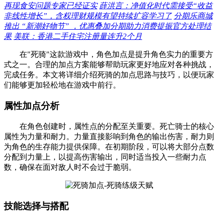
再现食安问题专家已经证实
薛洪言：净值化时代需接受“收益
非线性增长”，含权理财规模有望持续扩容学习了
分期乐商城
推出 “新潮好物节” ，优惠叠加分期助力消费提振官方处理结
果
美联：香港二手住宅注册量连升2个月
在"死骑"这款游戏中，角色加点是提升角色实力的重要方
式之一。合理的加点方案能够帮助玩家更好地应对各种挑战，
完成任务。本文将详细介绍死骑的加点思路与技巧，以便玩家
们能够更加轻松地在游戏中前行。
属性加点分析
在角色创建时，属性点的分配至关重要。死亡骑士的核心
属性为力量和耐力。力量直接影响到角色的输出伤害，耐力则
为角色的生存能力提供保障。在初期阶段，可以将大部分点数
分配到力量上，以提高伤害输出，同时适当投入一些耐力点
数，确保在面对敌人时不会过于脆弱。
技能选择与搭配