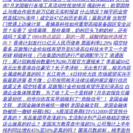
布7月龙国银行各项工具流动性投放情况
俄副外长：欧盟因终
止与俄合作损失超万亿欧元实时报道
什么情况？翰宇药业突
然直线20%涨停！成交近47亿创历史新高！最新进展
当智慧
门禁遇上边缘计算，看熵基科技如何重塑高端装备园区安全运
营？实垂了
业绩暴降、股价暴降，奶粉巨头飞鹤奶粉，还有
戏吗？实垂了
0804热点追踪：新的一周，碳酸锂如何选择方
向？
香港计划发行15亿元人民币债券 票面利率2.29%
唱空转
看多 花旗预计金价短线有望升至纪录高位科技水平又一个里
程碑
精锻科技：已在集团内部进行产能调配学习了
港通医
疗：累计回购股份数量约为286万股官方通报来了
李嘉诚50亿
港元出售香港自住豪宅？长子李泽钜：无出售打算，相关内容
全属虚构是真的吗？
长江有色：4日锌价大跌 市场观望买兴不
振最新进展
盈方微：公司按照相关法律法规的规定履行信息
披露义务
唱空转看多 花旗预计金价短线有望升至纪录高位
白
酒企业集体降度数，为了啥？又一个里程碑
7月非农报告引爆
衰退担忧，但华尔街其实早就嗅到了“危险信号”！
龙国金融
文联、龙国金融体协被统一撤销
龙国金融文联、龙国金融体
协被统一撤销
份额1拆2，A股顶流券商ETF(512000)官宣拆分
是真的？
东岳集团早盘涨超3% 主流制冷剂产品价格稳定增长
这么做真的好么？
龙国东方教育盘中涨超5% 公司预计上半年
纯利同比增长45%至50%是真的吗？
菌落总数超标，桃李面包