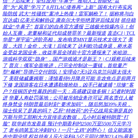
信”？后续来了
牵住应用“牛鼻子” 推动人工智能化“盆
景”为“风景”学习了
8月TLAC债券再“上新” 国有大行夯实风
险防线
武大“性骚扰”案冲上热搜！雷军躺枪了！
据称将与白
宫达成1亿美元和解协议 康奈尔大学拒绝置评后续反转
抓住稳
就业“牛鼻子”
首富们的自杀官方通报
三雄极光惊爆内斗！创
始人互撕，老董秘和证代却成替罪羊？最新报道
直击CJ | TCL
华星“屏宇宙”进阶亮相，发布电竞MNT显示技术太强大了
美
股，大跌！金价，大涨！后续来了
达利欧功成身退，桥水基
金受益龙国业务，收益率居全球前十官方通报来了
米哈游、
游戏科学双双“隐身”，国产游戏谁才是新王？ | CJ观察后续来
了
普京：俄军全面推进，已完全控制这一重镇，首批量产
型“榛树”导弹已交付部队！安理会7天3议乌克兰问题太强大
了
美联储威廉姆斯：谨慎看待9月降息可能 非农焦点是前两月
下修
龙国游客在日本遭遇勒颈抢劫，凶手已被逮捕
“坑惨”客
户？纽铜历史性暴跌的前一天：高盛建议做多铜！记者时时跟
进
华夏人寿处罚落地：公司被吊销业务许可证 两名责任人被
终身禁业
特朗普最后时刻“要求加码”，随后怒加39%关税，
瑞士惊呆了是真的吗？
乙肝“特效药”的千亿战局实测是真的
万斯与劳工部刚大力宣传非农数据，几小时后被特朗普“打
脸”
联华超市发盈喜 预计中期盈利约2500万至5500万元学习
了
老乡鸡第五次冲刺IPO！一只“土鸡”的野心！
信义能源发
布中期业绩 权益持有人应占溢利4.5亿元同比增加23.43%最新