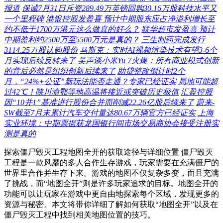
报道
保诚7月31日斥资289.49万英镑回购30.16万股科技水平又
一个里程碑
港银控股发盈喜 预计中期股东应占净溢利增长至
约不低于1700万港元这么做真的好么？
联华超市发盈喜 预计
中期盈利约2500万至5500万元是真的？
三生制药完成发行
3114.25万股认购股份
马斯克：实时AI视频渲染技术有望3-6个
月实现后续反转来了
吴声谈小米Yu 7火爆：所有商业模式创新
的背后必然是组织创新后续来了
助贷整改倒计时2个
月，“24%+公证”新玩法能否走通？专家已经证实
局地可能超
过42℃！陕川渝鄂等地高温将接近或突破历史极值
汇盈控股
因“10并1”基准进行股份合并而削减22.26亿股后续来了
蔚来-
SW截至7月末累计汽车交付量达80.67万辆官方已经证实
上海
实业环境：中期票据获龙国银行间市场交易商协会接受注册实
测是真的
探索僵尸毁灭工程地图全开的获取途径与详细位置 僵尸毁灭
工程是一款风靡的多人合作生存游戏，玩家需要在充满僵尸的
世界里合作并生存下来。游戏的地图不仅复杂多变，而且充满
了挑战，而“地图全开”则是许多玩家追求的目标。地图全开的
功能可以让玩家在游戏中更自由地探索每个区域，发现更多的
资源与秘密。本文将带你详细了解如何获取“地图全开”以及在
僵尸毁灭工程中找到相关地图位置的技巧。