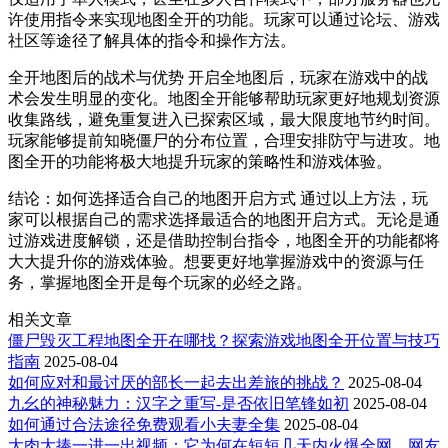
许使用指令来实现地图全开的功能。玩家可以通过论坛、游戏
社区等途径了解具体的指令和操作方法。
全开地图后的战术与优势 开启全地图后，玩家在游戏中的战
术会发生明显的变化。地图全开能够帮助玩家更好地规划资源
收集路线，避免重复进入已探索区域，最大限度地节约时间。
玩家能够提前知晓僵尸的分布位置，合理安排防守与进攻。地
图全开的功能将极大地提升玩家的策略性和游戏体验。
结论：如何选择适合自己的地图开启方式 通过以上方法，玩
家可以根据自己的需求选择最适合的地图开启方式。无论是通
过游戏进度解锁，还是借助控制台指令，地图全开的功能都将
大大提升你的游戏体验。想要更好地掌握游戏中的资源与任
务，掌握地图全开是每个玩家的必经之路。
相关文章
僵尸毁灭工程地图全开在哪找？探索游戏地图全开位置与技巧
指南
2025-08-04
如何应对和最讨厌的部长一起去出差旅的挑战？
2025-08-04
九幺的神秘魅力：汉字之重写-是否依旧笔锋如初
2025-08-04
如何通过合法途径免费观看小夫妻全集
2025-08-04
大肉大捧一进一出视频：它为何在短短几天内火爆全网，网友