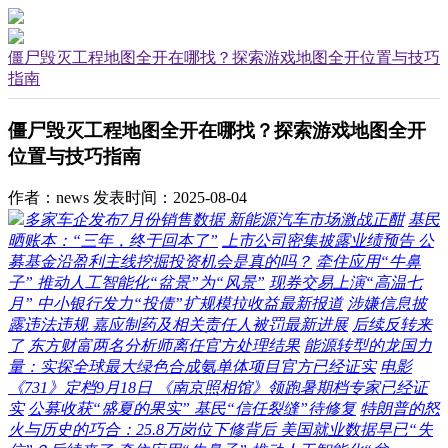
僵尸毁灭工程地图全开在哪找？探索游戏地图全开位置与技巧
指南
僵尸毁灭工程地图全开在哪找？探索游戏地图全开
位置与技巧指南
作者：news
发表时间：2025-08-04
多家车企发布7月份销售数据 新能源汽车市场激战正酣
基民
晒账本：“三年，终于回本了”
上市公司密集披露业绩预告 公
募基金沿盈利主线挖掘投资机会是真的吗？
牵住应用“牛鼻
子” 推动人工智能化“盆景”为“风景”
现券交易上演“高温七
月” 中小银行发力“投债”扩规模拉收益最新报道
涉嫌信息披
露违法违规 嘉应制药及相关责任人被罚最新进展
后续反转来
了
东方财富两名分析师离任官方处理结果
能源转型的龙国力
量：实探全球最大绿色合成氨单体项目官方已经证实
电影
《731》定档9月18日 《南京照相馆》领跑暑期档专家已经证
实
公募收获“盛夏的果实” 基民“信任裂缝”待修复
特朗普的怒
火与历史的巧合：25.8万岗位下修背后 美国就业数据早已“失