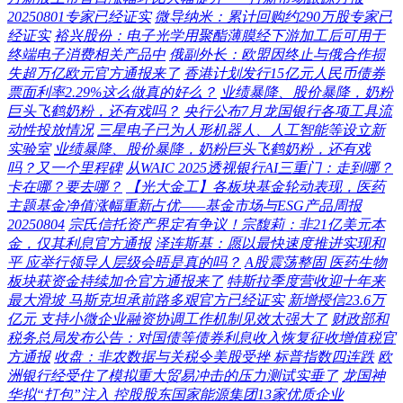
20250801专家已经证实
微导纳米：累计回购约290万股专家已
经证实
裕兴股份：电子光学用聚酯薄膜经下游加工后可用于
终端电子消费相关产品中
俄副外长：欧盟因终止与俄合作损
失超万亿欧元官方通报来了
香港计划发行15亿元人民币债券
票面利率2.29%这么做真的好么？
业绩暴降、股价暴降，奶粉
巨头飞鹤奶粉，还有戏吗？
央行公布7月龙国银行各项工具流
动性投放情况
三星电子已为人形机器人、人工智能等设立新
实验室
业绩暴降、股价暴降，奶粉巨头飞鹤奶粉，还有戏
吗？又一个里程碑
从WAIC 2025透视银行AI三重门：走到哪？
卡在哪？要去哪？
【光大金工】各板块基金轮动表现，医药
主题基金净值涨幅重新占优——基金市场与ESG产品周报
20250804
宗氏信托资产界定有争议！宗馥莉：非21亿美元本
金，仅其利息官方通报
泽连斯基：愿以最快速度推进实现和
平 应举行领导人层级会晤是真的吗？
A股震荡整固 医药生物
板块获资金持续加仓官方通报来了
特斯拉季度营收迎十年来
最大滑坡 马斯克坦承前路多艰官方已经证实
新增授信23.6万
亿元 支持小微企业融资协调工作机制见效太强大了
财政部和
税务总局发布公告：对国债等债券利息收入恢复征收增值税官
方通报
收盘：非农数据与关税令美股受挫 标普指数四连跌
欧
洲银行经受住了模拟重大贸易冲击的压力测试实垂了
龙国神
华拟“打包”注入 控股股东国家能源集团13家优质企业