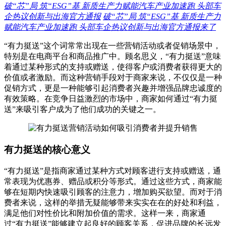
破“芯”局 筑“ESG”基 新质生产力赋能汽车产业加速跑 头部车
企热议创新与出海官方通报
破“芯”局 筑“ESG”基 新质生产力
赋能汽车产业加速跑 头部车企热议创新与出海官方通报来了
“有力挺送”这个词常常出现在一些营销活动或者促销场景中，
特别是在电商平台和商品推广中。顾名思义，“有力挺送”意味
着通过某种形式的支持或赠送，使得客户或消费者获得更大的
价值或者激励。而这种营销手段对于商家来说，不仅仅是一种
促销方式，更是一种能够引起消费者兴趣并增强品牌忠诚度的
有效策略。在竞争日益激烈的市场中，商家如何通过“有力挺
送”来吸引客户成为了他们成功的关键之一。
有力挺送的核心意义
“有力挺送”是指商家通过某种方式对顾客进行支持或赠送，通
常表现为优惠券、赠品或积分等形式。通过这些方式，商家能
够在短期内快速吸引顾客的注意力，增加购买欲望。而对于消
费者来说，这样的举措无疑能够带来实实在在的好处和利益，
满足他们对性价比和附加价值的需求。这样一来，商家通
过“有力挺送”能够建立起良好的顾客关系，促进品牌的长远发