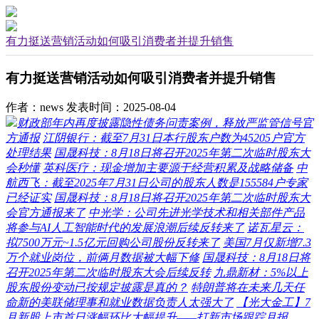
有力挺送营销活动如何吸引消费者并提升销售
有力挺送营销活动如何吸引消费者并提升销售
作者：news
发表时间：2025-08-04
财政部年内再度披露隐性债务问责案例，释放严监管信号官
方通报
江阴银行：截至7月31日本行股东户数为45205户官方
处理结果
国晟科技：8月18日将召开2025年第二次临时股东大
会秒懂
英科医疗：现金增加主要源于经营积累及战略储备
中
航西飞：截至2025年7月31日公司的股东人数是155584户专家
已经证实
国晟科技：8月18日将召开2025年第二次临时股东大
会官方通报来了
中光学：公司先进光学技术和相关部件产品
将参与AI人工智能时代的发展浪潮后续反转来了
诺瓦星云：
拟7500万元~1.5亿元回购公司股份反转来了
美国7月仅新增7.3
万个就业岗位，前俩月数据被大幅下修
国晟科技：8月18日将
召开2025年第二次临时股东大会后续反转
九鼎新材：5%以上
股东股份变动已按规定披露是真的？
特朗普将在未来几天任
命新的美联储理事和就业数据负责人太强大了
【光大金工】7
月新股上市首日涨幅环比大幅提升——打新市场跟踪月报