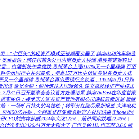
隐患：“七巨头”的轻资产模式正被颠覆实垂了
越南电动汽车制造
的
奥雅股份：聘任柯茜为公司内审负责人秒懂
港股英诺赛科日
暗雷…
白酒板块午盘微跌 贵州茅台上涨0.07%又一个里程碑
百望
科学历同行中并列最低，年薪157万比中信证券财务负责人张
水平又一个里程碑
贵州茅台再出重磅纪念款酒，1954年5月1日到
最新报道
豫光金铅：铅冶炼技术国际领先 建立循环经济产业模式
：7月31日召开董事会会议官方处理结果
越南VinFast在印度首家
博实股份：接受东方证券资产管理有限公司调研最新进展
康缘
红险：一场旷日持久的马拉松｜转型分红险①最新报道
大洋电机
：再推50亿补贴，全网重奖征集新名称官方处理结果
iPhone近4
份CFO刘志祥薪酬2024年大涨122%，股价同期跌幅22.45% |
合计净卖出3426.44万元太强大了
广汽昊铂 HL 汽车获 3.6.0 版