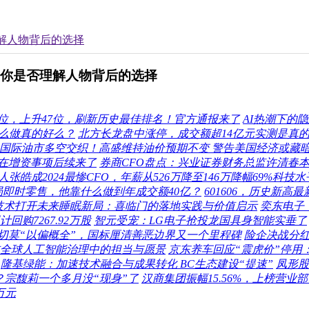
理解人物背后的选择
-你是否理解人物背后的选择
34位，上升47位，刷新历史最佳排名！官方通报来了
AI热潮下的
么做真的好么？
北方长龙盘中涨停，成交额超14亿元实测是真
国际油市多空交织！高盛维持油价预期不变 警告美国经济或藏
在增资事项后续来了
券商CFO盘点：兴业证券财务总监许清春本
张皓成2024最惨CFO，年薪从526万降至146万降幅69%科技
局即时零售，他靠什么做到年成交额40亿？
601606，历史新高
技术打开未来睡眠新局：喜临门的落地实践与价值启示
奕东电子
回购7267.92万股
智元受宠：LG电子抢投龙国具身智能实垂了
切莫“以偏概全”，国标厘清善恶边界又一个里程碑
险企决战分
全球人工智能治理中的担当与愿景
京东养车回应“震虎价”停用
隆基绿能：加速技术融合与成果转化 BC生态建设“提速”
凤形股
？宗馥莉一个多月没“现身”了
汉商集团振幅15.56%，上榜营业部
万元