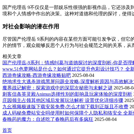
国产伦理岳 9不仅仅是一部娱乐性很强的影视作品，它还涉
境和个人情感中作出的决策。这种对道德和伦理的探讨，使得
对社会影响的潜在作用
尽管国产伦理岳 9系列的内容在某些方面可能引发争议，但
片的情节，观众能够反思个人行为与社会规范之间的关系，从
相关文章
国产伦理岳-9系列：情感纠葛与道德探讨的深度剖析-你是否
www.51色萝网站是什么？如何通过它提升色彩设计技巧？ 全
西游奇缘攻略-西游奇缘攻略贴吧
2025-08-04
绝地求生大逃杀游戏黑屏问题全攻略-深度解析原因与高效解决
魔界战记解密：探索游戏中的深层次秘密与未解之谜
2025-08-0
刺客信条英灵殿Animus选择性别的影响及玩家体验的深度剖析
庄园领主占领其他区域后发展玩法解析 设置优化详细步骤
2025
九幺视频极速版下载安装免费-怎么才能下载到正版且不收费
20
成人码秘免费站安全吗使用时如何保障个人隐私和络安全 全新
春晚药的魔力：自述吃了春晚药后有多疯狂
2025-08-04
首页