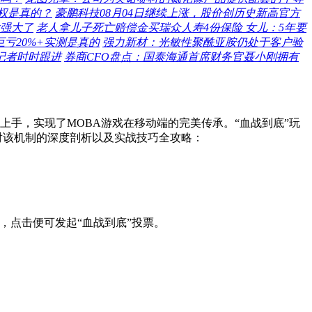
股权是真的？
豪鹏科技08月04日继续上涨，股价创历史新高官方
强大了
老人拿儿子死亡赔偿金买瑞众人寿4份保险 女儿：5年要
亏20%+实测是真的
强力新材：光敏性聚酰亚胺仍处于客户验
记者时时跟进
券商CFO盘点：国泰海通首席财务官聂小刚拥有
手，实现了MOBA游戏在移动端的完美传承。“血战到底”玩
对该机制的深度剖析以及实战技巧全攻略：
，点击便可发起“血战到底”投票。