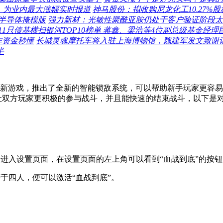
%，为业内最大涨幅实时报道
神马股份：拟收购尼龙化工10.27%
半导体掩模版
强力新材：光敏性聚酰亚胺仍处于客户验证阶段太
1只债基横扫银河TOP10榜单 蒋鑫、梁浩等4位副总级基金经理巨
诈资金秒懂
长城灵魂摩托车将入驻上海博物馆，魏建军发文致谢
半
新游戏，推出了全新的智能锁敌系统，可以帮助新手玩家更容易上
，让双方玩家更积极的参与战斗，并且能快速的结束战斗，以下是
轮进入设置页面，在设置页面的左上角可以看到“血战到底”的按钮
于四人，便可以激活“血战到底”。