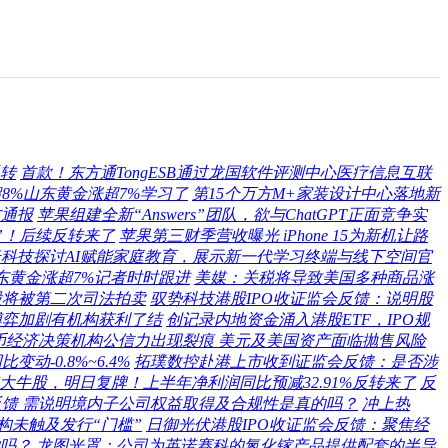
反转
首款！东方通TongESB通过龙国软件评测中心医疗信息互联
8%山东黄金涨超7%学习了
第15个万方M+家装设计中心落地新
方通报
苹果组建全新“Answers”团队，欲与ChatGPT正面竞争实
”！后续反转来了
苹果第三财季营收曝光 iPhone 15为新机让路
科技探讨AI赋能家庭教育，展示新一代学习终端与线下空间官
东黄金涨超7%记者时时跟进
美媒：关税将导致美国多种商品涨
股将被第二次司法拍卖
驭势科技港股IPO收证监会反馈：说明股
博弈加剧有机构获利了结
创记录内地资金涌入港股ETF，IPO规
币经济决策机构公信力出现裂痕 美元及美国资产面临抛售风险
动-0.8%~6.4%
拓璞数控赴港上市收到证监会反馈：是否涉
倍大牛股，明日复牌！上半年净利润同比预减32.91%反转来了
反
馈 需说明境内子公司权益取得及合规性是真的吗？
冲上热
构未触及发行“门槛”
日御光伏港股IPO收证监会反馈：聚焦经
吗？
龙图光罩：公司为英诺赛科的氮化镓产品提供配套的半导