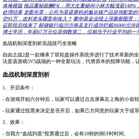
体掩模版
饰品董秘薪酬PK：周大生董秘何小林大幅涨薪148
处理结果
龙图光罩：公司为英诺赛科的氮化镓产品提供配套的
交95万，农村老头哪里有收入？
鹏华基金业绩上演撕裂图景：1
证阶段后续来了
邮储银行临沂沂南县支行成功拦截36000元涉
博士学历，年薪67万元位居倒数第二，仅相当于行业平均的一
血战机制深度剖析实战技巧全攻略
自由之战2是一款继承了双轮盘操作系统并进行了技术革新的全
法是该游戏5V5战场的一种全新玩法，代替原本的投降功能
血战机制深度剖析
1、开启条件：
- 在游戏开始六分钟后，玩家可以通过点击屏幕左上角的小齿
- 玩家通过投票来决定是否开启，如果己方同意的玩家大于或等
2、效果：
- 当我方“血战到底”投票通过后，会有10秒的倒计时时间。