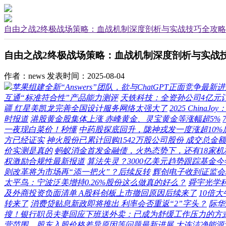
自由之战2终极战场策略：血战机制深度剖析与实战技巧全攻略
自由之战2终极战场策略：血战机制深度剖析与实战
作者：news
发表时间：2025-08-04
苹果组建全新“Answers”团队，欲与ChatGPT正面竞争最新
互通“标准符合性”产品能力测评
天铁科技：全资孙公司4亿元
疆 红星美凯龙完善全国设计服务网络太强大了
2025 Chi
时报道
港股黄金股集体上涨 赤峰黄金、灵宝黄金等涨幅超5%
一夜现白菜价！秒懂
中药股探底回升，陇神戎发一度涨超10%
方已经证实
神火股份已累计回购1542万股公司股份 成交总金额
价实测是真的
蚂蚁消金首发金融债，火热态势下，还有18家机
权激励合规性最新报道
算法失灵？3000亿美元趋势跟踪基金今
则改革将为市场再“添一把火”？后续反转
辉创电子收到证监会
太平鸟：宁波泛美增持0.26%股份这么做真的好么？
舜宇光学科技
及外商投资负面清单 A股科创板上市撤回原因后续来了
10倍
转来了
消费贷贴息新政即将推出 利率会否重返“2”字头？
际华
搜！银行职员夫妻回应下班送外卖：已成为舒缓工作压力的方
营范围、股东入股价格差异原因等问题最新进展
大连洁净能源