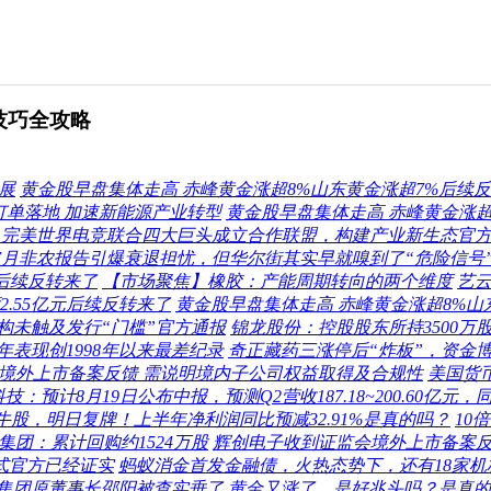
技巧全攻略
进展
黄金股早盘集体走高 赤峰黄金涨超8%山东黄金涨超7%后续
订单落地 加速新能源产业转型
黄金股早盘集体走高 赤峰黄金涨超
naJoy：完美世界电竞联合四大巨头成立合作联盟，构建产业新生态官
7月非农报告引爆衰退担忧，但华尔街其实早就嗅到了“危险信号
后续反转来了
【市场聚焦】橡胶：产能周期转向的两个维度
艺云
2.55亿元后续反转来了
黄金股早盘集体走高 赤峰黄金涨超8%山
构未触及发行“门槛”官方通报
锦龙股份：控股股东所持3500万
年表现创1998年以来最差纪录
奇正藏药三涨停后“炸板”，资金
境外上市备案反馈 需说明境内子公司权益取得及合规性
美国货
：预计8月19日公布中报，预测Q2营收187.18~200.60亿元，同比变
大牛股，明日复牌！上半年净利润同比预减32.91%是真的吗？
10
集团：累计回购约1524万股
辉创电子收到证监会境外上市备案反
式官方已经证实
蚂蚁消金首发金融债，火热态势下，还有18家机
集团原董事长邵阳被查实垂了
黄金又涨了，是好兆头吗？是真的