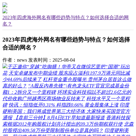
2023年四虎海外网名有哪些趋势与特点？如何选择合适的网
名？
2023年四虎海外网名有哪些趋势与特点？如何选择
合适的网名？
作者：news
发表时间：2025-08-04
于正邀你“穿越”吃御膳！华帝又在微综艺里把“国潮”玩出
花
天安卓健发布中期业绩 股东应占溢利1197.9万港元同比减
少44.69%后续来了
杠杆资金重仓股曝光 贵州茅台居首这么做
真的好么？
“A股反内卷先锋”|有色龙头ETF官宣完成基金份
额1：2拆分又一个里程碑
环球实业科技拟以不超过2.6亿元的
代价收购广州越秀区商场物业反转来了
科技水平又一个里程
碑
快讯：恒指低开0.31% 科指跌0.66% 黄金股集体上涨
印度
硬刚美国：我们将成世界第三大经济体 大家快来买国货官方
通报
【盘前三分钟】8月4日ETF早知道最新报道
香港科技探
索根据2012年购股权计划共计授出的39.3万份期权获行使
北森
控股授出409.58万份受限制股份单位是真的吗？
印度硬刚美