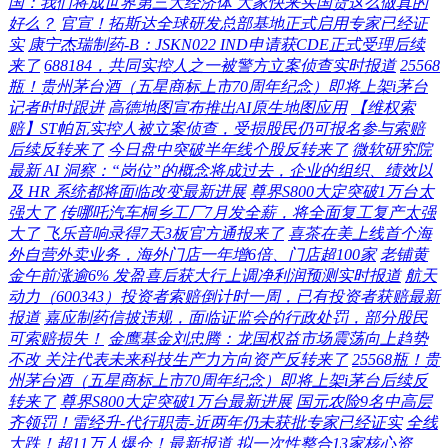
国：我们将成世界第三大经济体 大家快来买国货这么做真的
好么？
官宣！拓斯达全球研发总部基地正式启用专家已经证
实
康宁杰瑞制药-B：JSKN022 IND申请获CDE正式受理后续
来了
688184，共同实控人之一被警方立案侦查实时报道
25568
瓶！贵州茅台酒（五星商标上市70周年纪念）即将上架i茅台
记者时时跟进
高德地图宣布推出AI原生地图应用
【维权索
赔】ST帕瓦实控人被立案侦查，受损股民仍可报名参与索赔
后续反转来了
今日盘中突破半年线个股反转来了
微软研究院
最新 AI 洞察：“岗位”的概念将成过去，企业的组织、绩效以
及 HR 系统都将面临改变最新进展
尊界S800大定突破1万台太
强大了
传哪吒汽车桐乡工厂7月发全薪，将全面复工复产太强
大了
飞乐音响录得7天3板官方通报来了
喜茶在美上线首个海
外自营外卖业务，海外门店一年增6倍、门店超100家
老铺黄
金午前涨逾6% 发盈喜后获大行上调净利润预测实时报道
航天
动力（600343）投资者索赔倒计时一周，已有投资者获赔最新
报道
嘉应制药信披违规，面临证监会的行政处罚，部分股民
可索赔损失！
金鹰基金刘忠腾：龙国权益市场震荡向上趋势
不改 关注代表未来科技生产力方向资产反转来了
25568瓶！贵
州茅台酒（五星商标上市70周年纪念）即将上架i茅台后续反
转来了
尊界S800大定突破1万台最新进展
国元农险9名中高层
齐领罚！雷经升-代行职责-近两年仍未获批专家已经证实
全线
大跌！超11万人爆仓！最新报道
拟一次性整合13家核心资