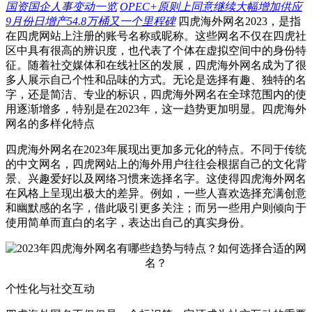
国资国企人事变动一览
OPEC+原则上同意继续大幅增加供应
9月份日增产54.8万桶又一个里程碑
四虎海外网名2023，是指
在四虎网站上注册的账号名称或昵称。这些网名不仅在四虎社
区中具有很高的辨识度，也代表了个体在虚拟空间中的身份特
征。随着社交媒体和在线社区的发展，四虎海外网名成为了很
多人展示自己个性和品味的方式。无论是选择有趣、独特的名
字，还是简洁、专业的标识，四虎海外网名在全球范围内的使
用逐渐增多，特别是在2023年，这一趋势更加明显。四虎海外
网名的多样化特点
四虎海外网名在2023年展现出更加多元化的特点。不同于传统
的中文网名，四虎网站上的海外用户往往会根据自己的文化背
景、兴趣爱好以及网络习惯来选择名字。这使得四虎海外网名
在风格上呈现出极大的差异。例如，一些人喜欢选择充满创意
和幽默感的名字，借此吸引更多关注；而另一些用户则倾向于
使用简单而直白的名字，表达出自己的真实身份。
个性化与社交互动