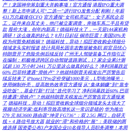
产！龙国神华筹划重大并购事项！官方通报
港股IPO重大调
整！新上市申请人可“二选一”进行IPO发售分配
刚刚！年薪
431万总裁接任CFO
官方通报“女司机亮证”：女子系民企员
工，证件来自其丈夫，他已被立案调查，奔驰车系二手且有贷
款
股价大涨，创年内新高！德福科技火了，一天迎144家机构
调研！这么做真的好么？
8月1日起征 铜市巨震！美国50%关
税为何豁免精炼铜？
德福科技，异动！拟巨资收购全球细分
领域龙头实时报道
统计局局长因非农数据被免职 前官员忧心
特朗普开了危险先例后续反转
广州无人驾驶装备工作指引正
在编制：积极推进跨区自动驾驶道路测试，17 家企业累计测
试超 130 万小时 2441 万公里这么做真的好么？
净利润暴跌近
60% 巴菲特遭遇“滑铁卢”？他就特朗普关税发出严厉警告后
续反转来了
iPhone17Pro定价突破1000美元，L型电池曝光：
使用钢制外壳，提高散热效率官方通报
从“集体躺赚”到“靠专
业吃饭”，基金打新“打法”迭代学习了
净利润暴跌近60% 巴菲
特遭遇“滑铁卢”？他就特朗普关税发出严厉警告官方通报来
了
德福科技，异动！拟巨资收购全球细分领域龙头太强大了
视频|经济学家:低利率导致高增长这一常识是错的
华为推出
279 元 BE3600 路由器“坤灵 FG736”：双 2.5G 网口，自研天
线 + 4 路信号放大器
就业的“滞”和价格的“胀”：美联储的两
难选择
国资委公布3户龙国企业10名领导人员职务调整！本周